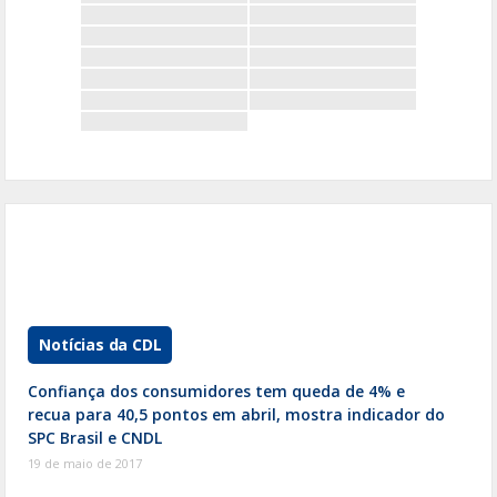
o
k
Notícias da CDL
Confiança dos consumidores tem queda de 4% e
recua para 40,5 pontos em abril, mostra indicador do
SPC Brasil e CNDL
19 de maio de 2017