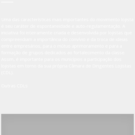
Uma das características mais importantes do movimento lojista
é seu caráter de espontaneidade e auto-regulamentação. A
iniciativa foi inteiramente criada e desenvolvida por lojistas que
compreendiam a importância do convívio e da troca de ideias
entre empresários, para o mútuo aprimoramento e para a
formação de grupos dedicados ao fortalecimento da classe.
Assim, é importante para os municípios a participação dos
lojistas em torno da sua própria Câmara de Dirigentes Lojistas
(CDL).
Outras CDLs