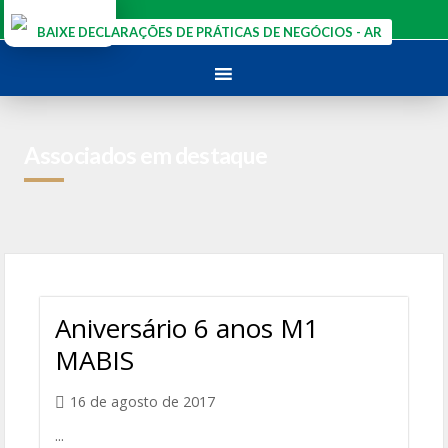
Ir
para
BAIXE DECLARAÇÕES DE PRÁTICAS DE NEGÓCIOS - AR
o
conteúdo
Associados em destaque
Aniversário 6 anos M1
MABIS
16 de agosto de 2017
...