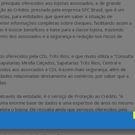
 principais oferecidos aos lojistas associados, e de grande
eção ao Crédito, prestado pela empresa SPC Brasil, que é um
istas, para entidades que queiram saber a situação de
conter informações completas sobre cheques, facilitando assim a
 é buscar benefícios e base para a classe lojista, trazendo
to dos associados e a segurança e redução nos riscos de
os oferecidos pela CDL Três Rios, e que muito utiliza a “Consulta
patarias Mirella Calçados, Sapatarias Três Rios, Central e
ecidos aos associados a CDL trazem mais segurança, além de
idades relacionadas diretamente ao comércio, por saber que a
das.
 através da entidade, é o serviço de Proteção ao Crédito. “A
i uma enorme base de dados e uma expertise de anos no mesmo
ata o lojista. Ele ressalta ainda que serviços oferecidos pela
sões de crédito aos clientes e na recuperação de possíveis