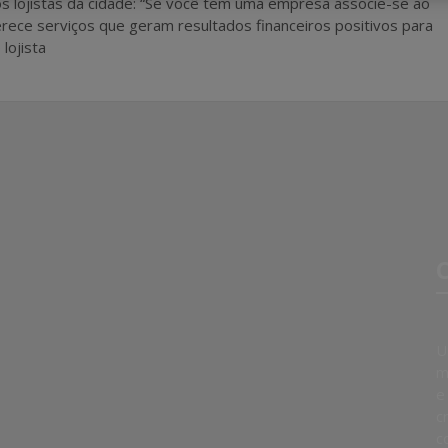
s lojistas da cidade: “Se você tem uma empresa associe-se ao
rece serviços que geram resultados financeiros positivos para
lojista
C
U
m
e
c
c