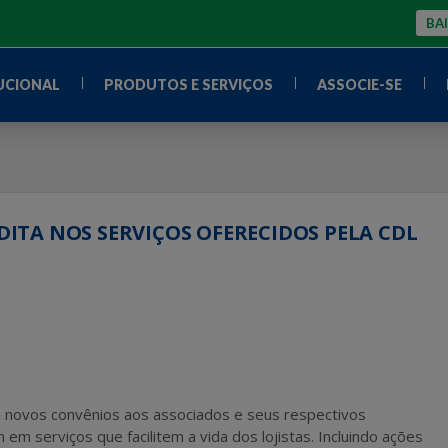
BAI
UCIONAL
PRODUTOS E SERVIÇOS
ASSOCIE-SE
ITA NOS SERVIÇOS OFERECIDOS PELA CDL
 novos convênios aos associados e seus respectivos
em serviços que facilitem a vida dos lojistas. Incluindo ações