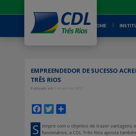
Ir
para
o
conteúdo
HOME
INSTIT
EMPREENDEDOR DE SUCESSO ACRED
TRÊS RIOS
Publicado em
9 de abril de 2013
F
T
S
ac
w
h
e
itt
ar
S
empre com o objetivo de trazer vantagens e
funcionários, a CDL Três Rios aposta também 