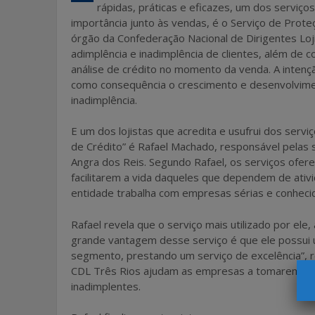
b
er
e
rápidas, práticas e eficazes, um dos serviços
o
importância junto às vendas, é o Serviço de Prot
órgão da Confederação Nacional de Dirigentes Loj
o
adimplência e inadimplência de clientes, além de 
k
análise de crédito no momento da venda. A intenção
como consequência o crescimento e desenvolvimen
inadimplência.
E um dos lojistas que acredita e usufrui dos serviç
de Crédito” é Rafael Machado, responsável pelas sa
Angra dos Reis. Segundo Rafael, os serviços ofer
facilitarem a vida daqueles que dependem de ativ
entidade trabalha com empresas sérias e conheci
Rafael revela que o serviço mais utilizado por ele,
grande vantagem desse serviço é que ele possu
segmento, prestando um serviço de excelência”, rel
CDL Três Rios ajudam as empresas a tomarem deci
inadimplentes.