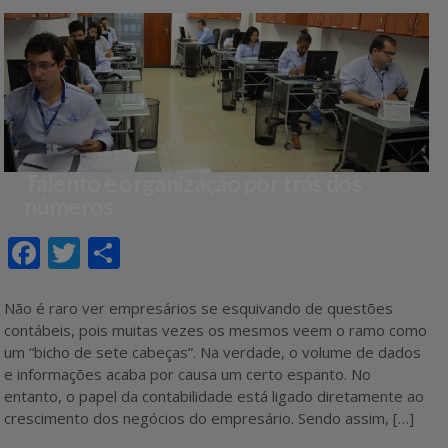
Talento e organização por trás dos
números
F
T
S
ac
w
h
e
itt
ar
Não é raro ver empresários se esquivando de questões
contábeis, pois muitas vezes os mesmos veem o ramo como
b
er
e
um “bicho de sete cabeças”. Na verdade, o volume de dados
o
e informações acaba por causa um certo espanto. No
entanto, o papel da contabilidade está ligado diretamente ao
o
crescimento dos negócios do empresário. Sendo assim, […]
k