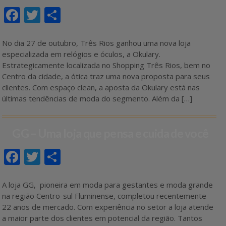
F
T
S
ac
w
h
e
itt
ar
No dia 27 de outubro, Três Rios ganhou uma nova loja
especializada em relógios e óculos, a Okulary.
b
er
e
Estrategicamente localizada no Shopping Três Rios, bem no
o
Centro da cidade, a ótica traz uma nova proposta para seus
clientes. Com espaço clean, a aposta da Okulary está nas
o
últimas tendências de moda do segmento. Além da […]
k
GG – Uma loja que pensa e cuida de você
F
T
S
ac
w
h
e
itt
ar
A loja GG, pioneira em moda para gestantes e moda grande
na região Centro-sul Fluminense, completou recentemente
b
er
e
22 anos de mercado. Com experiência no setor a loja atende
o
a maior parte dos clientes em potencial da região. Tantos