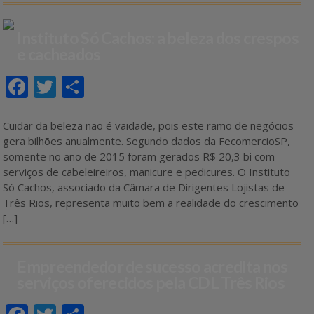
Instituto Só Cachos: a beleza dos crespos
e cacheados
F
T
S
ac
w
h
e
itt
ar
Cuidar da beleza não é vaidade, pois este ramo de negócios
gera bilhões anualmente. Segundo dados da FecomercioSP,
b
er
e
somente no ano de 2015 foram gerados R$ 20,3 bi com
o
serviços de cabeleireiros, manicure e pedicures. O Instituto
Só Cachos, associado da Câmara de Dirigentes Lojistas de
o
Três Rios, representa muito bem a realidade do crescimento
k
[…]
Empreendedor de sucesso acredita nos
serviços oferecidos pela CDL Três Rios
F
T
S