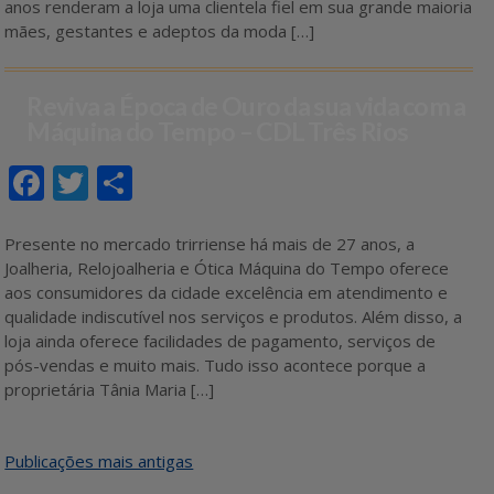
anos renderam a loja uma clientela fiel em sua grande maioria
o
mães, gestantes e adeptos da moda […]
k
Reviva a Época de Ouro da sua vida com a
Máquina do Tempo – CDL Três Rios
F
T
S
ac
w
h
e
itt
ar
Presente no mercado trirriense há mais de 27 anos, a
Joalheria, Relojoalheria e Ótica Máquina do Tempo oferece
b
er
e
aos consumidores da cidade excelência em atendimento e
o
qualidade indiscutível nos serviços e produtos. Além disso, a
loja ainda oferece facilidades de pagamento, serviços de
o
pós-vendas e muito mais. Tudo isso acontece porque a
k
proprietária Tânia Maria […]
Navegação
Publicações mais antigas