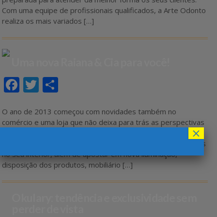
o
Com uma equipe de profissionais qualificados, a Arte Odonto
k
realiza os mais variados […]
Uma nova Raiana & Cia para você!
F
T
S
ac
w
h
e
itt
ar
O ano de 2013 começou com novidades também no
comércio e uma loja que não deixa para trás as perspectivas
b
er
e
×
e aposta no bem estar do seu cliente é a Raiana & Cia.
o
Apostando na inovação, a loja passou por diversas mudanças
no seu interior, além de apostar em nova iluminação,
o
disposição dos produtos, mobiliário […]
k
Okulary: tendência e exclusividade sem
perder de vista