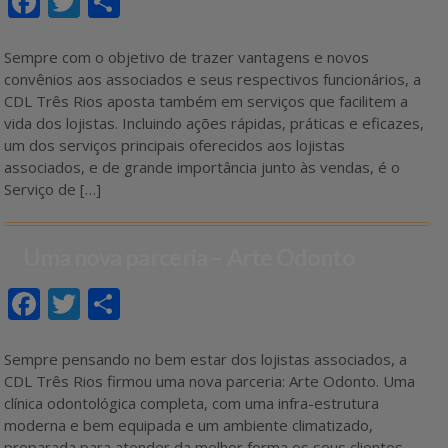
ac
w
h
e
itt
ar
Sempre com o objetivo de trazer vantagens e novos
convênios aos associados e seus respectivos funcionários, a
b
er
e
CDL Três Rios aposta também em serviços que facilitem a
o
vida dos lojistas. Incluindo ações rápidas, práticas e eficazes,
um dos serviços principais oferecidos aos lojistas
o
associados, e de grande importância junto às vendas, é o
k
Serviço de […]
Uma nova parceria – Arte Odonto
F
T
S
ac
w
h
e
itt
ar
Sempre pensando no bem estar dos lojistas associados, a
CDL Três Rios firmou uma nova parceria: Arte Odonto. Uma
b
er
e
clínica odontológica completa, com uma infra-estrutura
o
moderna e bem equipada e um ambiente climatizado,
preparada para atender da melhor forma os seus clientes.