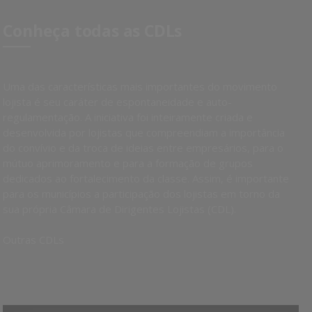
Conheça todas as CDLs
Uma das características mais importantes do movimento
lojista é seu caráter de espontaneidade e auto-
regulamentação. A iniciativa foi inteiramente criada e
desenvolvida por lojistas que compreendiam a importância
do convívio e da troca de ideias entre empresários, para o
mútuo aprimoramento e para a formação de grupos
dedicados ao fortalecimento da classe. Assim, é importante
para os municípios a participação dos lojistas em torno da
sua própria Câmara de Dirigentes Lojistas (CDL).
Outras CDLs