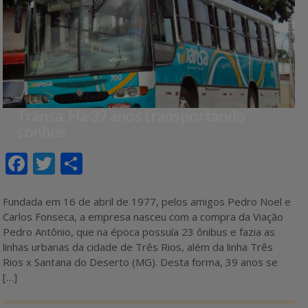
b
er
e
o
o
k
Transa: Há 39 anos transportando
sonhos
F
T
S
ac
w
h
e
itt
ar
Fundada em 16 de abril de 1977, pelos amigos Pedro Noel e
Carlos Fonseca, a empresa nasceu com a compra da Viação
b
er
e
Pedro Antônio, que na época possuía 23 ônibus e fazia as
o
linhas urbanas da cidade de Três Rios, além da linha Três
Rios x Santana do Deserto (MG). Desta forma, 39 anos se
o
[…]
k