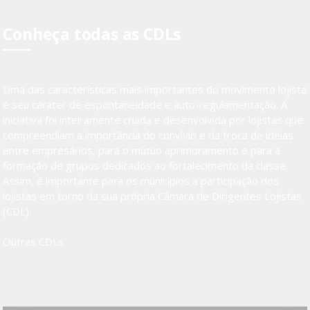
Conheça todas as CDLs
Uma das características mais importantes do movimento lojista
é seu caráter de espontaneidade e auto-regulamentação. A
iniciativa foi inteiramente criada e desenvolvida por lojistas que
compreendiam a importância do convívio e da troca de ideias
entre empresários, para o mútuo aprimoramento e para a
formação de grupos dedicados ao fortalecimento da classe.
Assim, é importante para os municípios a participação dos
lojistas em torno da sua própria Câmara de Dirigentes Lojistas
(CDL).
Outras CDLs