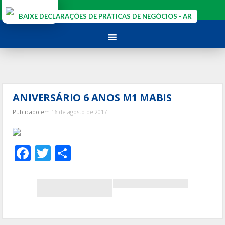
Ir
para
BAIXE DECLARAÇÕES DE PRÁTICAS DE NEGÓCIOS - AR
o
conteúdo
ANIVERSÁRIO 6 ANOS M1 MABIS
Publicado em
16 de agosto de 2017
F
T
S
ac
w
h
e
itt
ar
b
er
e
o