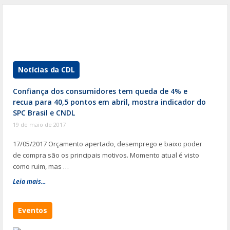
o
k
Notícias da CDL
Confiança dos consumidores tem queda de 4% e
recua para 40,5 pontos em abril, mostra indicador do
SPC Brasil e CNDL
19 de maio de 2017
17/05/2017 Orçamento apertado, desemprego e baixo poder
de compra são os principais motivos. Momento atual é visto
como ruim, mas …
Leia mais...
Eventos