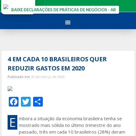
Ir
para
BAIXE DECLARAÇÕES DE PRÁTICAS DE NEGÓCIOS - AR
o
conteúdo
4 EM CADA 10 BRASILEIROS QUER
REDUZIR GASTOS EM 2020
Publicado em
10 de março de 2020
F
T
S
ac
w
h
e
itt
ar
E
mbora a situação da economia brasileira tenha se
mostrado mais sólida no último trimestre do ano
b
er
e
passado, três em cada 10 brasileiros (28%) deram