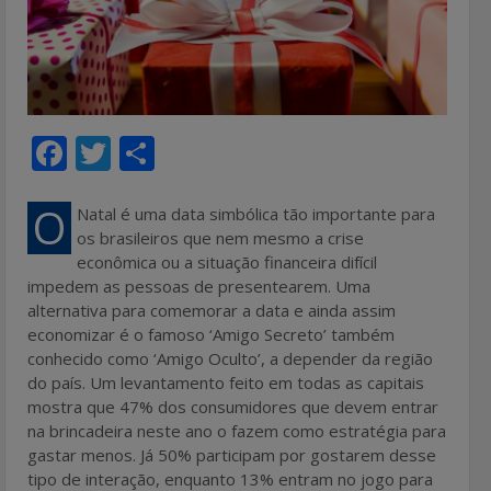
F
T
S
ac
w
h
e
itt
ar
O
Natal é uma data simbólica tão importante para
os brasileiros que nem mesmo a crise
b
er
e
econômica ou a situação financeira difícil
o
impedem as pessoas de presentearem. Uma
alternativa para comemorar a data e ainda assim
o
economizar é o famoso ‘Amigo Secreto’ também
k
conhecido como ‘Amigo Oculto’, a depender da região
do país. Um levantamento feito em todas as capitais
mostra que 47% dos consumidores que devem entrar
na brincadeira neste ano o fazem como estratégia para
gastar menos. Já 50% participam por gostarem desse
tipo de interação, enquanto 13% entram no jogo para