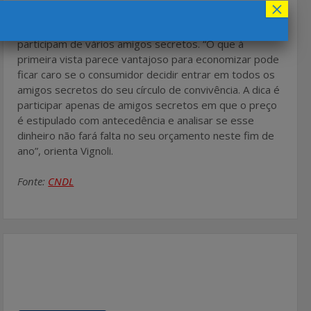
×
Apesar de a brincadeira ter seu lado positivo para as
finanças, Vignoli faz um alerta para as pessoas que
participam de vários amigos secretos. “O que à
primeira vista parece vantajoso para economizar pode
ficar caro se o consumidor decidir entrar em todos os
amigos secretos do seu círculo de convivência. A dica é
participar apenas de amigos secretos em que o preço
é estipulado com antecedência e analisar se esse
dinheiro não fará falta no seu orçamento neste fim de
ano”, orienta Vignoli.
Fonte:
CNDL