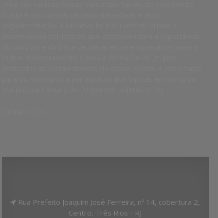
Uma das características mais importantes do movimento
lojista é seu caráter de espontaneidade e auto-
regulamentação. A iniciativa foi inteiramente criada e
desenvolvida por lojistas que compreendiam a importância
do convívio e da troca de ideias entre empresários, para o
mútuo aprimoramento e para a formação de grupos
dedicados ao fortalecimento da classe. Assim, é importante
para os municípios a participação dos lojistas em torno da
sua própria Câmara de Dirigentes Lojistas (CDL).
Outras CDLs
Rua Prefeito Joaquim José Ferreira, nº 14, cobertura 2,
Centro, Três Rios - RJ