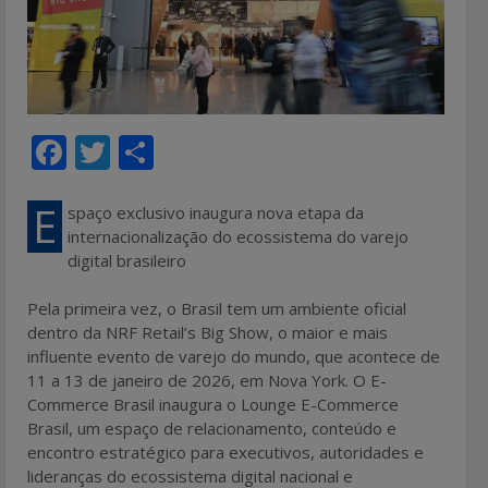
F
T
S
ac
w
h
e
itt
ar
E
spaço exclusivo inaugura nova etapa da
internacionalização do ecossistema do varejo
b
er
e
digital brasileiro
o
Pela primeira vez, o Brasil tem um ambiente oficial
o
dentro da NRF Retail’s Big Show, o maior e mais
k
influente evento de varejo do mundo, que acontece de
11 a 13 de janeiro de 2026, em Nova York. O E-
Commerce Brasil inaugura o Lounge E-Commerce
Brasil, um espaço de relacionamento, conteúdo e
encontro estratégico para executivos, autoridades e
lideranças do ecossistema digital nacional e