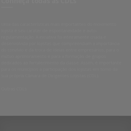
Conheça todas as CDLs
Uma das características mais importantes do movimento
lojista é seu caráter de espontaneidade e auto-
regulamentação. A iniciativa foi inteiramente criada e
desenvolvida por lojistas que compreendiam a importância
do convívio e da troca de ideias entre empresários, para o
mútuo aprimoramento e para a formação de grupos
dedicados ao fortalecimento da classe. Assim, é importante
para os municípios a participação dos lojistas em torno da
sua própria Câmara de Dirigentes Lojistas (CDL).
Outras CDLs