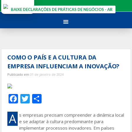
Ir
para
BAIXE DECLARAÇÕES DE PRÁTICAS DE NEGÓCIOS - AR
o
conteúdo
COMO O PAÍS E A CULTURA DA
EMPRESA INFLUENCIAM A INOVAÇÃO?
Publicado em
31 de janeiro de 2024
F
T
S
ac
w
h
e
itt
ar
A
s empresas precisam compreender a dinâmica local
e se adaptar à cultura predominante para
b
er
e
implementar processos inovadores. Em países