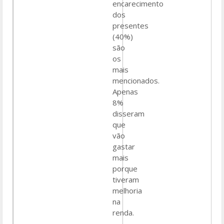
encarecimento
dos
presentes
(40%)
são
os
mais
mencionados.
Apenas
8%
disseram
que
vão
gastar
mais
porque
tiveram
melhoria
na
renda.