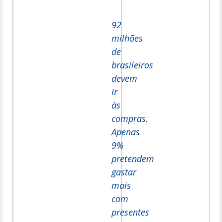
e
itt
ar
b
er
e
92
o
milhões
o
de
k
brasileiros
devem
ir
às
compras.
Apenas
9%
pretendem
gastar
mais
com
presentes