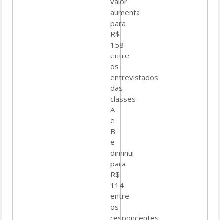
valor
aumenta
para
R$
158
entre
os
entrevistados
das
classes
A
e
B
e
diminui
para
R$
114
entre
os
respondentes