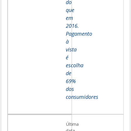
do
que
em
2016.
Pagamento
à
vista
é
escolha
de
69%
dos
consumidores
Última
data