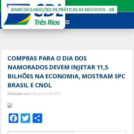
Ir
para
BAIXE DECLARAÇÕES DE PRÁTICAS DE NEGÓCIOS - AR
o
conteúdo
COMPRAS PARA O DIA DOS
NAMORADOS DEVEM INJETAR 11,5
BILHÕES NA ECONOMIA, MOSTRAM SPC
BRASIL E CNDL
Publicado em
5 de junho de 2017
F
T
S
ac
w
h