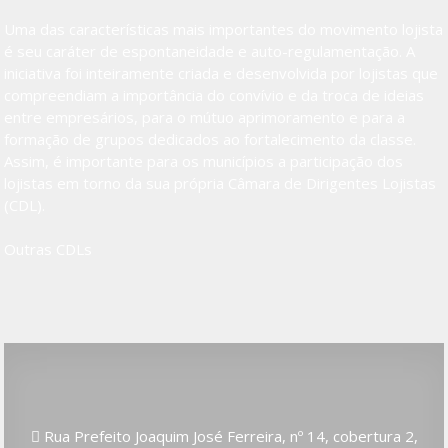
Uma das características mais importantes do movimento lojista
é seu caráter de espontaneidade e auto-regulamentação. A
iniciativa foi inteiramente criada e desenvolvida por lojistas que
compreendiam a importância do convívio e da troca de ideias
entre empresários, para o mútuo aprimoramento e para a
formação de grupos dedicados ao fortalecimento da classe.
Assim, é importante para os municípios a participação dos
lojistas em torno da sua própria Câmara de Dirigentes Lojistas
(CDL).
Outras CDLs
Rua Prefeito Joaquim José Ferreira, nº 14, cobertura 2,