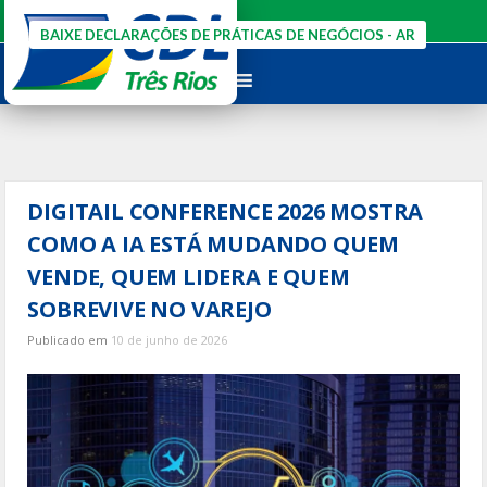
Ir
para
BAIXE DECLARAÇÕES DE PRÁTICAS DE NEGÓCIOS - AR
o
conteúdo
DIGITAIL CONFERENCE 2026 MOSTRA
COMO A IA ESTÁ MUDANDO QUEM
VENDE, QUEM LIDERA E QUEM
SOBREVIVE NO VAREJO
Publicado em
10 de junho de 2026