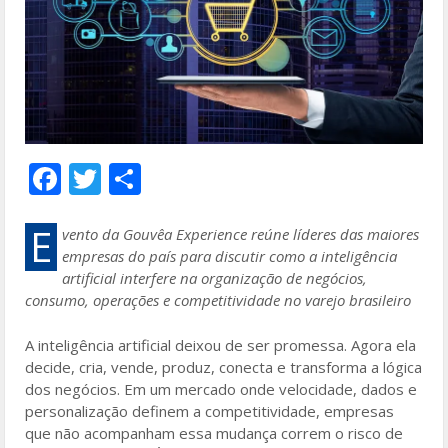
F
T
S
ac
w
h
e
itt
ar
E
vento da Gouvêa Experience reúne líderes das maiores
empresas do país para discutir como a inteligência
b
er
e
artificial interfere na organização de negócios,
o
consumo, operações e competitividade no varejo brasileiro
o
A inteligência artificial deixou de ser promessa. Agora ela
k
decide, cria, vende, produz, conecta e transforma a lógica
dos negócios. Em um mercado onde velocidade, dados e
personalização definem a competitividade, empresas
que não acompanham essa mudança correm o risco de