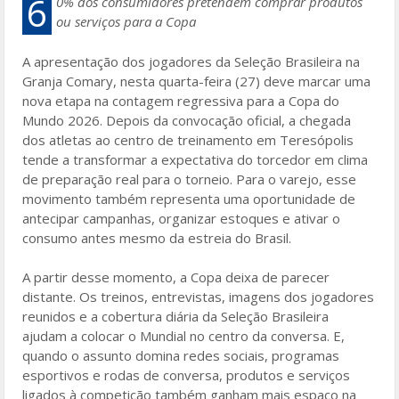
e
itt
ar
6
0% dos consumidores pretendem comprar produtos
ou serviços para a Copa
b
er
e
o
A apresentação dos jogadores da Seleção Brasileira na
Granja Comary, nesta quarta-feira (27) deve marcar uma
o
nova etapa na contagem regressiva para a Copa do
k
Mundo 2026. Depois da convocação oficial, a chegada
dos atletas ao centro de treinamento em Teresópolis
tende a transformar a expectativa do torcedor em clima
de preparação real para o torneio. Para o varejo, esse
movimento também representa uma oportunidade de
antecipar campanhas, organizar estoques e ativar o
consumo antes mesmo da estreia do Brasil.
A partir desse momento, a Copa deixa de parecer
distante. Os treinos, entrevistas, imagens dos jogadores
reunidos e a cobertura diária da Seleção Brasileira
ajudam a colocar o Mundial no centro da conversa. E,
quando o assunto domina redes sociais, programas
esportivos e rodas de conversa, produtos e serviços
ligados à competição também ganham mais espaço na