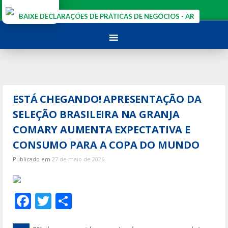
Ir
para
BAIXE DECLARAÇÕES DE PRÁTICAS DE NEGÓCIOS - AR
o
conteúdo
ESTÁ CHEGANDO! APRESENTAÇÃO DA
SELEÇÃO BRASILEIRA NA GRANJA
COMARY AUMENTA EXPECTATIVA E
CONSUMO PARA A COPA DO MUNDO
Publicado em
27 de maio de 2026
F
T
S
ac
w
h