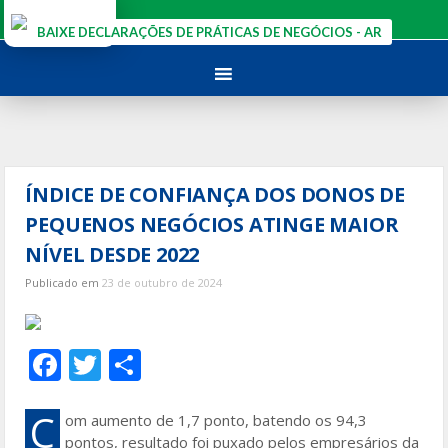
Ir
para
BAIXE DECLARAÇÕES DE PRÁTICAS DE NEGÓCIOS - AR
o
conteúdo
ÍNDICE DE CONFIANÇA DOS DONOS DE
PEQUENOS NEGÓCIOS ATINGE MAIOR
NÍVEL DESDE 2022
Publicado em
23 de outubro de 2024
F
T
S
ac
w
h
e
itt
ar
C
om aumento de 1,7 ponto, batendo os 94,3
pontos, resultado foi puxado pelos empresários da