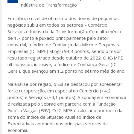
b
er
e
Indústria de Transformação
o
Em julho, o nível de otimismo dos donos de pequenos
o
negócios subiu em todos os setores – Comércio,
k
Serviços e Indústria da Transformação. Com alta média
de 1,7 ponto e puxado principalmente pelo setor
industrial, o Índice de Confiança das Micro e Pequenas
Empresas (IC-MPE) atingiu 94,3 pontos, sendo o maior
resultado registrado desde outubro de 2022. O IC-MPE
ultrapassou, inclusive, o Índice de Confiança Geral (IC-
Geral), que avançou em 1,2 ponto no sétimo mês do ano.
Na análise por região, o Sul se destacou por apresentar
forte recuperação, em especial no Comércio (+4,2
pontos) e Serviços (+4,1 pontos). A Sondagem Econômica
é realizada pelo Sebrae em parceria com a Fundação
Getúlio Vargas (FGV). O IC-MPE é calculado por meio da
soma do Índice de Situação Atual ao Índice de
Expectativas apurados nos principais setores da
economia.