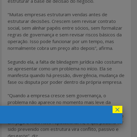
estruturar a base de decisão do negócio.
“Muitas empresas estruturam vendas antes de
estruturar decisões. Crescem sem revisar contrato
social, sem alinhar papéis entre sócios, sem formalizar
regras de governança e sem revisar riscos básicos da
operação. Isso pode funcionar por um tempo, mas
normalmente cobra um preço alto depois”, afirma.
Segundo ela, a falta de blindagem jurídica não costuma
se apresentar como um problema no início. Ela se
manifesta quando há pressão, divergência, mudança de
fase ou disputa por poder dentro da própria empresa.
“Quando a empresa cresce sem governança, o
problema não aparece no momento mais leve da
×
operação. Ele aparece quando o negócio já está mais
complexo, com mais pessoas envolvidas, mais dinheiro
em jogo e mais risco reputacional. Aí, o que poderia ter
sido prevenido com estrutura vira conflito, passivo e
desgaste”, diz.