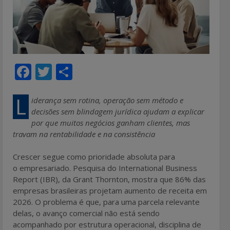
F
T
S
ac
w
h
e
itt
ar
L
iderança sem rotina, operação sem método e
decisões sem blindagem jurídica ajudam a explicar
b
er
e
por que muitos negócios ganham clientes, mas
o
travam na rentabilidade e na consistência
o
Crescer segue como prioridade absoluta para
k
o empresariado. Pesquisa do International Business
Report (IBR), da Grant Thornton, mostra que 86% das
empresas brasileiras projetam aumento de receita em
2026. O problema é que, para uma parcela relevante
delas, o avanço comercial não está sendo
acompanhado por estrutura operacional, disciplina de