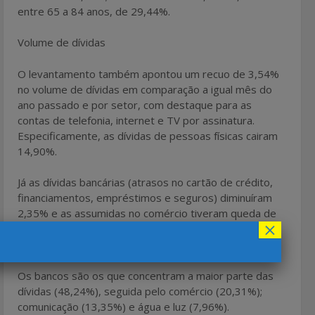
entre 65 a 84 anos, de 29,44%.
Volume de dívidas
O levantamento também apontou um recuo de 3,54%
no volume de dívidas em comparação a igual mês do
ano passado e por setor, com destaque para as
contas de telefonia, internet e TV por assinatura.
Especificamente, as dívidas de pessoas físicas cairam
14,90%.
Já as dívidas bancárias (atrasos no cartão de crédito,
financiamentos, empréstimos e seguros) diminuíram
2,35% e as assumidas no comércio tiveram queda de
×
2,63%. Ocorreu alta apenas em relação às tarifas de
serviços básicos, como água e luz (3,81% ).
Os bancos são os que concentram a maior parte das
dívidas (48,24%), seguida pelo comércio (20,31%);
comunicação (13,35%) e água e luz (7,96%).