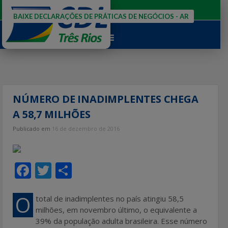
Ir
para
BAIXE DECLARAÇÕES DE PRÁTICAS DE NEGÓCIOS - AR
o
conteúdo
NÚMERO DE INADIMPLENTES CHEGA
A 58,7 MILHÕES
Publicado em
16 de dezembro de 2016
F
T
S
ac
w
h
e
itt
ar
O
total de inadimplentes no país atingiu 58,5
milhões, em novembro último, o equivalente a
b
er
e
39% da população adulta brasileira. Esse número