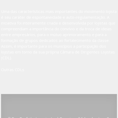
Uma das características mais importantes do movimento lojista
é seu caráter de espontaneidade e auto-regulamentação. A
iniciativa foi inteiramente criada e desenvolvida por lojistas que
compreendiam a importância do convívio e da troca de ideias
entre empresários, para o mútuo aprimoramento e para a
formação de grupos dedicados ao fortalecimento da classe.
Assim, é importante para os municípios a participação dos
lojistas em torno da sua própria Câmara de Dirigentes Lojistas
(CDL).
Outras CDLs