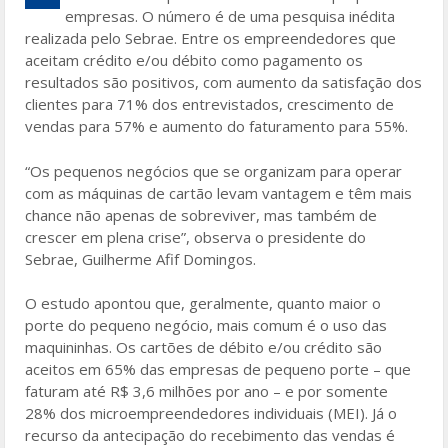
b
er
e
empresas. O número é de uma pesquisa inédita
o
realizada pelo Sebrae. Entre os empreendedores que
aceitam crédito e/ou débito como pagamento os
o
resultados são positivos, com aumento da satisfação dos
k
clientes para 71% dos entrevistados, crescimento de
vendas para 57% e aumento do faturamento para 55%.
“Os pequenos negócios que se organizam para operar
com as máquinas de cartão levam vantagem e têm mais
chance não apenas de sobreviver, mas também de
crescer em plena crise”, observa o presidente do
Sebrae, Guilherme Afif Domingos.
O estudo apontou que, geralmente, quanto maior o
porte do pequeno negócio, mais comum é o uso das
maquininhas. Os cartões de débito e/ou crédito são
aceitos em 65% das empresas de pequeno porte – que
faturam até R$ 3,6 milhões por ano – e por somente
28% dos microempreendedores individuais (MEI). Já o
recurso da antecipação do recebimento das vendas é