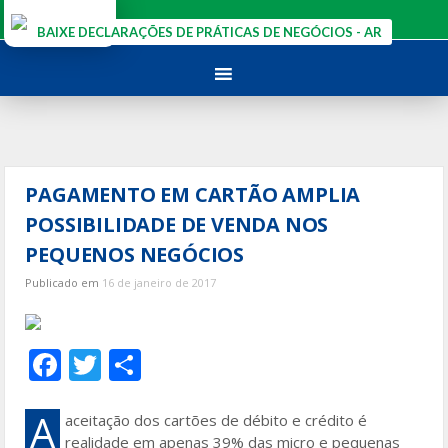
Ir
para
BAIXE DECLARAÇÕES DE PRÁTICAS DE NEGÓCIOS - AR
o
conteúdo
PAGAMENTO EM CARTÃO AMPLIA
POSSIBILIDADE DE VENDA NOS
PEQUENOS NEGÓCIOS
Publicado em
16 de janeiro de 2017
F
T
S
ac
w
h
e
itt
ar
A
aceitação dos cartões de débito e crédito é
realidade em apenas 39% das micro e pequenas