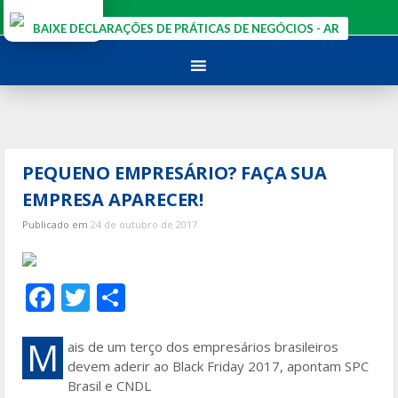
Ir
para
BAIXE DECLARAÇÕES DE PRÁTICAS DE NEGÓCIOS - AR
o
conteúdo
PEQUENO EMPRESÁRIO? FAÇA SUA
EMPRESA APARECER!
Publicado em
24 de outubro de 2017
F
T
S
ac
w
h
e
itt
ar
M
ais de um terço dos empresários brasileiros
devem aderir ao Black Friday 2017, apontam SPC
b
er
e
Brasil e CNDL