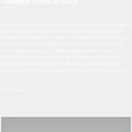
Conheça todas as CDLs
Uma das características mais importantes do movimento lojista
é seu caráter de espontaneidade e auto-regulamentação. A
iniciativa foi inteiramente criada e desenvolvida por lojistas que
compreendiam a importância do convívio e da troca de ideias
entre empresários, para o mútuo aprimoramento e para a
formação de grupos dedicados ao fortalecimento da classe.
Assim, é importante para os municípios a participação dos
lojistas em torno da sua própria Câmara de Dirigentes Lojistas
(CDL).
Outras CDLs