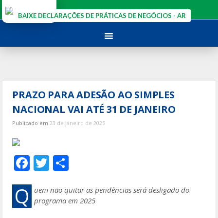
Ir
para
BAIXE DECLARAÇÕES DE PRÁTICAS DE NEGÓCIOS - AR
o
conteúdo
PRAZO PARA ADESÃO AO SIMPLES
NACIONAL VAI ATÉ 31 DE JANEIRO
Publicado em
23 de janeiro de 2025
F
T
S
ac
w
h
e
itt
ar
Q
uem não quitar as pendências será desligado do
programa em 2025
b
er
e