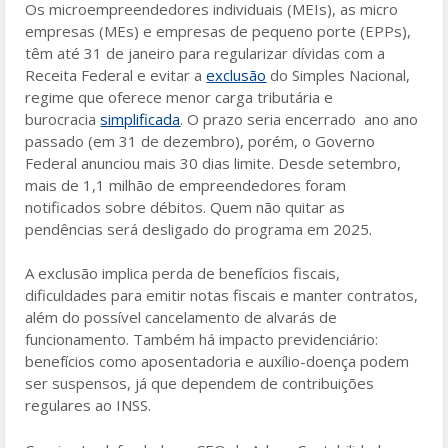
o
Os microempreendedores individuais (MEIs), as micro
empresas (MEs) e empresas de pequeno porte (EPPs),
o
têm até 31 de janeiro para regularizar dívidas com a
k
Receita Federal e evitar a
exclusão
do Simples Nacional,
regime que oferece menor carga tributária e
burocracia
simplificada
. O prazo seria encerrado ano ano
passado (em 31 de dezembro), porém, o Governo
Federal anunciou mais 30 dias limite. Desde setembro,
mais de 1,1 milhão de empreendedores foram
notificados sobre débitos. Quem não quitar as
pendências será desligado do programa em 2025.
A exclusão implica perda de benefícios fiscais,
dificuldades para emitir notas fiscais e manter contratos,
além do possível cancelamento de alvarás de
funcionamento. Também há impacto previdenciário:
benefícios como aposentadoria e auxílio-doença podem
ser suspensos, já que dependem de contribuições
regulares ao INSS.