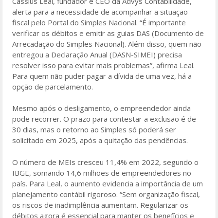
Cassius Leal, fundador e CEO da Advys Contabilidade,
alerta para a necessidade de acompanhar a situação
fiscal pelo Portal do Simples Nacional. “É importante
verificar os débitos e emitir as guias DAS (Documento de
Arrecadação do Simples Nacional). Além disso, quem não
entregou a Declaração Anual (DASN-SIMEI) precisa
resolver isso para evitar mais problemas”, afirma Leal.
Para quem não puder pagar a dívida de uma vez, há a
opção de parcelamento.
Mesmo após o desligamento, o empreendedor ainda
pode recorrer. O prazo para contestar a exclusão é de
30 dias, mas o retorno ao Simples só poderá ser
solicitado em 2025, após a quitação das pendências.
O número de MEIs cresceu 11,4% em 2022, segundo o
IBGE, somando 14,6 milhões de empreendedores no
país. Para Leal, o aumento evidencia a importância de um
planejamento contábil rigoroso. “Sem organização fiscal,
os riscos de inadimplência aumentam. Regularizar os
débitos agora é essencial para manter os benefícios e