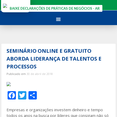
Ir
para
BAIXE DECLARAÇÕES DE PRÁTICAS DE NEGÓCIOS - AR
o
conteúdo
SEMINÁRIO ONLINE E GRATUITO
ABORDA LIDERANÇA DE TALENTOS E
PROCESSOS
Publicado em
30 de abril de 2018
F
T
S
ac
w
h
e
itt
ar
Empresas e organizações investem dinheiro e tempo
todos os anos na busca por líderes que consigam não só