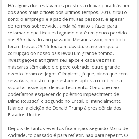
Há alguns dias estávamos prestes a deixar para trás um
o
dos anos mais difíceis dos últimos tempos. 2016 tirou o
k
sono; o emprego e a paz de muitas pessoas, e apesar
de termos sobrevivido, ainda há muito a fazer para
retomar o que ficou estagnado e até um pouco perdido
nos 365 dias do ano passado. Mesmo assim, nem tudo
foram trevas, 2016 foi, sem dúvida, o ano em que a
corrupção do nosso país levou um grande tombo,
investigações atingiram seu ápice e cada vez mais
máscaras têm caído e o povo cobrado; outro grande
evento foram os Jogos Olímpicos, já que, ainda que com
ressalvas, mostrou que estamos aptos a receber e a
suportar esse tipo de acontecimento. Claro que não
poderíamos esquecer do polêmico impeachment de
Dilma Roussef, o segundo no Brasil, e, mundialmente
falando, a eleição de Donald Trump à presidência dos
Estados Unidos.
Depois de tantos eventos fica a lição, segundo Mario de
Andrade, “o passado é para refletir, não para repetir”. O