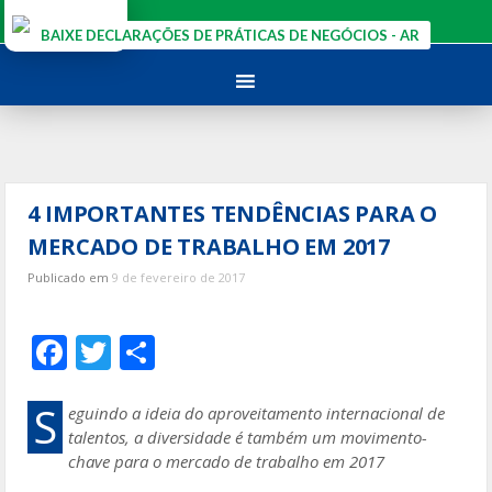
Ir
para
BAIXE DECLARAÇÕES DE PRÁTICAS DE NEGÓCIOS - AR
o
conteúdo
4 IMPORTANTES TENDÊNCIAS PARA O
MERCADO DE TRABALHO EM 2017
Publicado em
9 de fevereiro de 2017
F
T
S
ac
w
h
e
itt
ar
S
eguindo a ideia do aproveitamento internacional de
talentos, a diversidade é também um movimento-
b
er
e
chave para o mercado de trabalho em 2017
o