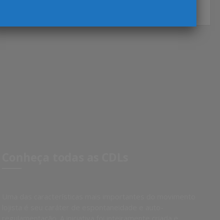
Leia mais...
Conheça todas as CDLs
Uma das características mais importantes do movimento
lojista é seu caráter de espontaneidade e auto-
regulamentação. A iniciativa foi inteiramente criada e