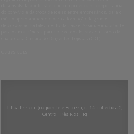
desenvolvida por lojistas que compreendiam a importância
do convívio e da troca de ideias entre empresários, para o
mútuo aprimoramento e para a formação de grupos
dedicados ao fortalecimento da classe. Assim, é importante
para os municípios a participação dos lojistas em torno da
sua própria Câmara de Dirigentes Lojistas (CDL).
Outras CDLs
Rua Prefeito Joaquim José Ferreira, nº 14, cobertura 2,
Centro, Três Rios - RJ