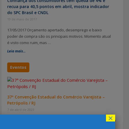
Confiança dos consumidores tem queda de 4% e
recua para 40,5 pontos em abril, mostra indicador
do SPC Brasil e CNDL
19 de maio de 2017
17/05/2017 Orçamento apertado, desemprego e baixo
poder de compra são os principais motivos. Momento atual
é visto como ruim, mas …
Leia mais...
Eventos
37ª Convenção Estadual do Comércio Varejista –
Petrópolis / RJ
7 de abril de 2023
×
Já está sabendo sobre a 37ª Convenção Estadual do Comércio
Lojista do Estado do Rio de Janeiro? A Câmara de …