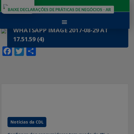
Ir
para
BAIXE DECLARAÇÕES DE PRÁTICAS DE NEGÓCIOS - AR
o
conteúdo
WHATSAPP IMAGE 2017-08-29 AT
Publicado em
17.51.59 (4)
29 de agosto de 2017
F
T
S
ac
w
h
e
itt
ar
b
er
e
o
o
k
Notícias da CDL