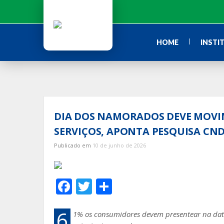
Ir
para
o
conteúdo
HOME
INSTI
DIA DOS NAMORADOS DEVE MOVIM
SERVIÇOS, APONTA PESQUISA CND
Publicado em
10 de junho de 2026
F
T
S
ac
w
h
e
itt
ar
6
1% os consumidores devem presentear na data.