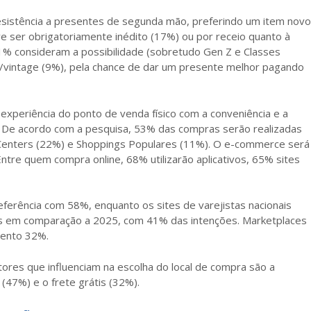
istência a presentes de segunda mão, preferindo um item novo
 ser obrigatoriamente inédito (17%) ou por receio quanto à
41% consideram a possibilidade (sobretudo Gen Z e Classes
s/vintage (9%), pela chance de dar um presente melhor pagando
experiência do ponto de venda físico com a conveniência e a
s. De acordo com a pesquisa, 53% das compras serão realizadas
 Centers (22%) e Shoppings Populares (11%). O e-commerce será
tre quem compra online, 68% utilizarão aplicativos, 65% sites
referência com 58%, enquanto os sites de varejistas nacionais
s em comparação a 2025, com 41% das intenções. Marketplaces
mento 32%.
tores que influenciam na escolha do local de compra são a
47%) e o frete grátis (32%).