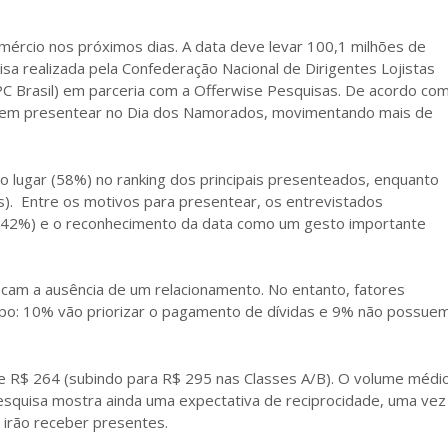
rcio nos próximos dias. A data deve levar 100,1 milhões de
a realizada pela Confederação Nacional de Dirigentes Lojistas
PC Brasil) em parceria com a Offerwise Pesquisas. De acordo co
dem presentear no Dia dos Namorados, movimentando mais de
lugar (58%) no ranking dos principais presenteados, enquanto
. Entre os motivos para presentear, os entrevistados
 (42%) e o reconhecimento da data como um gesto importante
icam a ausência de um relacionamento. No entanto, fatores
po: 10% vão priorizar o pagamento de dívidas e 9% não possue
de R$ 264 (subindo para R$ 295 nas Classes A/B). O volume médi
esquisa mostra ainda uma expectativa de reciprocidade, uma vez
 irão receber presentes.