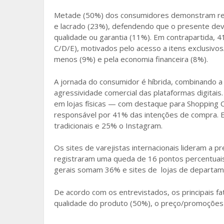
Metade (50%) dos consumidores demonstram res
e lacrado (23%), defendendo que o presente deve
qualidade ou garantia (11%). Em contrapartida, 
C/D/E), motivados pelo acesso a itens exclusivo
menos (9%) e pela economia financeira (8%).
A jornada do consumidor é híbrida, combinando a 
agressividade comercial das plataformas digitai
em lojas físicas — com destaque para Shopping
responsável por 41% das intenções de compra. En
tradicionais e 25% o Instagram.
Os sites de varejistas internacionais lideram a p
registraram uma queda de 16 pontos percentuai
gerais somam 36% e sites de lojas de departa
De acordo com os entrevistados, os principais fa
qualidade do produto (50%), o preço/promoções (