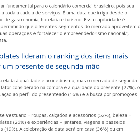
 fundamental para o calendário comercial brasileiro, pois sua
eia toda a cadeia de serviços. É uma data que irriga desde o
r de gastronomia, hotelaria e turismo. Essa capilaridade é
, permitindo que diferentes segmentos do mercado aproveitem 
suas operações e fortalecer o empreendedorismo nacional.”,
sta.
colates lideram o ranking dos itens mais
r um presente de segunda mão
trelada à qualidade e ao ineditismo, mas o mercado de segunda
 fator considerado na compra é a qualidade do presente (27%), o
uação ao perfil do presenteado (16%) e a busca por promoções
-se
v
estuário – roupas, calçados e acessórios (52%), beleza –
ates (26%) e experiências – jantares, viagens e passeios
s (19%). A celebração da data será em casa (36%) ou em