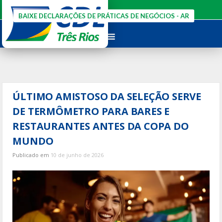
Ir
para
BAIXE DECLARAÇÕES DE PRÁTICAS DE NEGÓCIOS - AR
o
conteúdo
ÚLTIMO AMISTOSO DA SELEÇÃO SERVE
DE TERMÔMETRO PARA BARES E
RESTAURANTES ANTES DA COPA DO
MUNDO
Publicado em
10 de junho de 2026