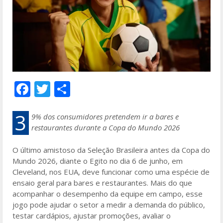
F
T
S
ac
w
h
e
itt
ar
3
9% dos consumidores pretendem ir a bares e
restaurantes durante a Copa do Mundo 2026
b
er
e
o
O último amistoso da Seleção Brasileira antes da Copa do
Mundo 2026, diante o Egito no dia 6 de junho, em
o
Cleveland, nos EUA, deve funcionar como uma espécie de
k
ensaio geral para bares e restaurantes. Mais do que
acompanhar o desempenho da equipe em campo, esse
jogo pode ajudar o setor a medir a demanda do público,
testar cardápios, ajustar promoções, avaliar o