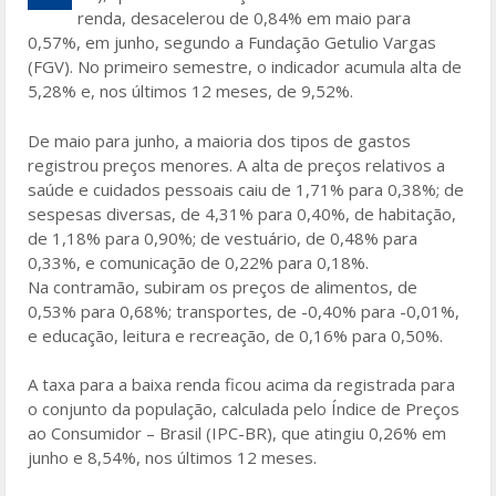
b
er
e
renda, desacelerou de 0,84% em maio para
o
0,57%, em junho, segundo a Fundação Getulio Vargas
(FGV). No primeiro semestre, o indicador acumula alta de
o
5,28% e, nos últimos 12 meses, de 9,52%.
k
De maio para junho, a maioria dos tipos de gastos
registrou preços menores. A alta de preços relativos a
saúde e cuidados pessoais caiu de 1,71% para 0,38%; de
sespesas diversas, de 4,31% para 0,40%, de habitação,
de 1,18% para 0,90%; de vestuário, de 0,48% para
0,33%, e comunicação de 0,22% para 0,18%.
Na contramão, subiram os preços de alimentos, de
0,53% para 0,68%; transportes, de -0,40% para -0,01%,
e educação, leitura e recreação, de 0,16% para 0,50%.
A taxa para a baixa renda ficou acima da registrada para
o conjunto da população, calculada pelo Índice de Preços
ao Consumidor – Brasil (IPC-BR), que atingiu 0,26% em
junho e 8,54%, nos últimos 12 meses.