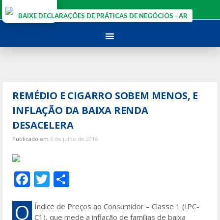
Ir
para
BAIXE DECLARAÇÕES DE PRÁTICAS DE NEGÓCIOS - AR
o
conteúdo
REMÉDIO E CIGARRO SOBEM MENOS, E
INFLAÇÃO DA BAIXA RENDA
DESACELERA
Publicado em
5 de julho de 2016
F
T
S
ac
w
h
e
itt
ar
O
Índice de Preços ao Consumidor – Classe 1 (IPC-
C1), que mede a inflação de famílias de baixa