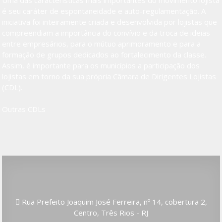
é seu caráter de espontaneidade e auto-regulamentação. A
iniciativa foi inteiramente criada e desenvolvida por lojistas que
compreendiam a importância do convívio e da troca de ideias
entre empresários, para o mútuo aprimoramento e para a
formação de grupos dedicados ao fortalecimento da classe.
Assim, é importante para os municípios a participação dos
lojistas em torno da sua própria Câmara de Dirigentes Lojistas
(CDL).
Outras CDLs
Rua Prefeito Joaquim José Ferreira, nº 14, cobertura 2,
Centro, Três Rios - RJ