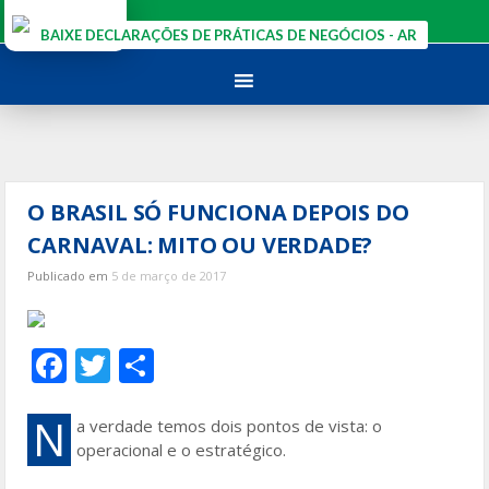
Ir
para
BAIXE DECLARAÇÕES DE PRÁTICAS DE NEGÓCIOS - AR
o
conteúdo
O BRASIL SÓ FUNCIONA DEPOIS DO
CARNAVAL: MITO OU VERDADE?
Publicado em
5 de março de 2017
F
T
S
ac
w
h
e
itt
ar
N
a verdade temos dois pontos de vista: o
operacional e o estratégico.
b
er
e