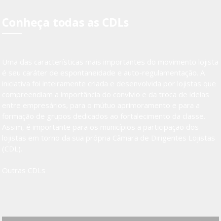
Conheça todas as CDLs
Uma das características mais importantes do movimento lojista
é seu caráter de espontaneidade e auto-regulamentação. A
iniciativa foi inteiramente criada e desenvolvida por lojistas que
compreendiam a importância do convívio e da troca de ideias
entre empresários, para o mútuo aprimoramento e para a
formação de grupos dedicados ao fortalecimento da classe.
Assim, é importante para os municípios a participação dos
lojistas em torno da sua própria Câmara de Dirigentes Lojistas
(CDL).
Outras CDLs