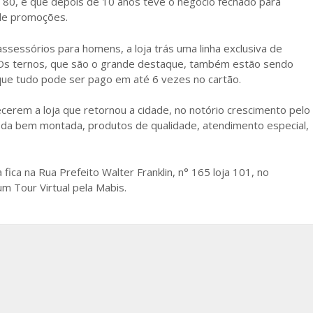
e 80, e que depois de 10 anos teve o negócio fechado para
nde promoções.
ssessórios para homens, a loja trás uma linha exclusiva de
 Os ternos, que são o grande destaque, também estão sendo
que tudo pode ser pago em até 6 vezes no cartão.
ecerem a loja que retornou a cidade, no notório crescimento pelo
 toda bem montada, produtos de qualidade, atendimento especial,
 fica na Rua Prefeito Walter Franklin, n° 165 loja 101, no
um Tour Virtual pela Mabis.