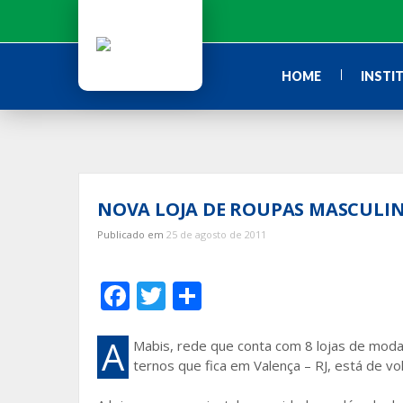
Ir
para
o
conteúdo
HOME
INSTI
NOVA LOJA DE ROUPAS MASCULINA
Publicado em
25 de agosto de 2011
F
T
S
ac
w
h
e
itt
ar
A
Mabis, rede que conta com 8 lojas de moda 
ternos que fica em Valença – RJ, está de vol
b
er
e