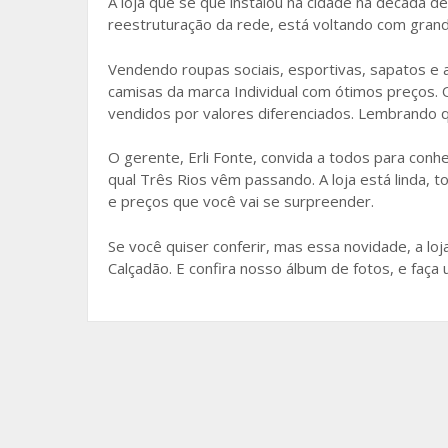
o
A loja que se que instalou na cidade na década d
reestruturação da rede, está voltando com gra
o
k
Vendendo roupas sociais, esportivas, sapatos e a
camisas da marca Individual com ótimos preços.
vendidos por valores diferenciados. Lembrando 
O gerente, Erli Fonte, convida a todos para conh
qual Três Rios vêm passando. A loja está linda,
e preços que você vai se surpreender.
Se você quiser conferir, mas essa novidade, a loja
Calçadão. E confira nosso álbum de fotos, e faça 